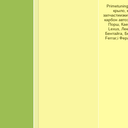
Primetuning
крыло, 
запчастиизки
карбон авто
Порш, Каен
Lexus, Ле
Бентайга, Б
Ferrar,i Фе