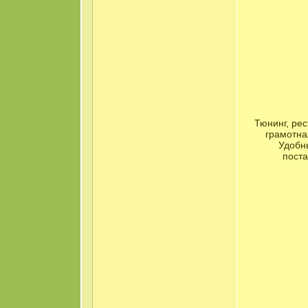
Тюнинг, ре
грамотна
Удобны
поста