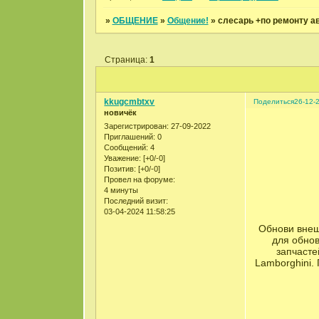
»
ОБЩЕНИЕ
»
Общение!
»
слесарь +по ремонту а
Страница:
1
kkugcmbtxv
Поделиться
26-12-
новичёк
Зарегистрирован
: 27-09-2022
Приглашений:
0
Сообщений:
4
Уважение:
[+0/-0]
Позитив:
[+0/-0]
Провел на форуме:
4 минуты
Последний визит:
03-04-2024 11:58:25
Обнови внеш
для обнов
запчастей
Lamborghini.