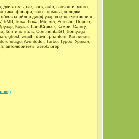
двигатель, car, cars, auto, запчасти, капот,
тика, фонари, свет, тормоза, колодки,
ти обвес спойлер диффузор выхлоп чиптюнинг
 БМВ, Беха, Бэха, М5, m5, Porsche, Порше,
рузер, Крузак, LandCruiser, Камри, Camry,
и, Континенталь, ContinentalGT, Bentyaga,
нан, ghost, wraith, dawn, phantom, Каллинан,
urchelago, Aventodor, Turbo, Турбо, Уракан,
ch, автолюбитель, автоблогер
Tuning