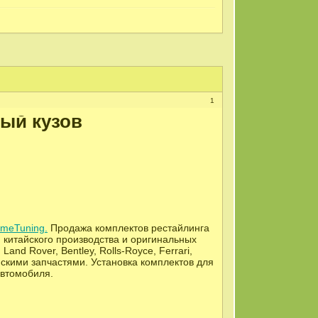
1
вый кузов
rimeTuning.
Продажа комплектов рестайлинга
 китайского производства и оригинальных
and Rover, Bentley, Rolls-Royce, Ferrari,
йскими запчастями. Установка комплектов для
автомобиля.